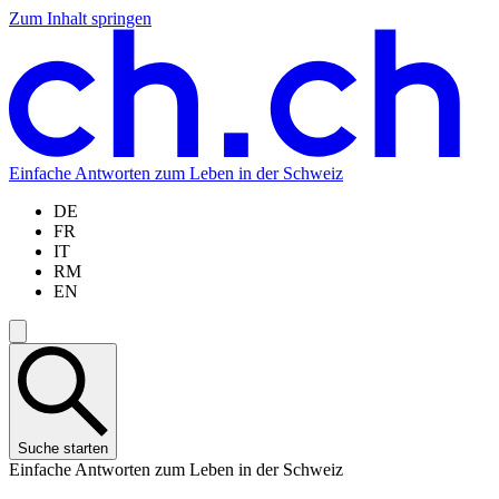
Zum Inhalt springen
Zum
Zur
Zur
Zur
Hauptinhalt
Navigation
Sprachauswahl
Sprachauswahl
springen
springen
springen
springen
Einfache Antworten zum Leben in der Schweiz
DE
FR
IT
RM
EN
Suche starten
Einfache Antworten zum Leben in der Schweiz