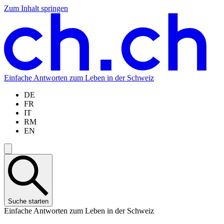
Zum Inhalt springen
Zum
Zur
Zur
Zur
Hauptinhalt
Navigation
Sprachauswahl
Sprachauswahl
springen
springen
springen
springen
Einfache Antworten zum Leben in der Schweiz
DE
FR
IT
RM
EN
Suche starten
Einfache Antworten zum Leben in der Schweiz