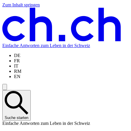
Zum Inhalt springen
Zum
Zur
Zur
Zur
Hauptinhalt
Navigation
Sprachauswahl
Sprachauswahl
springen
springen
springen
springen
Einfache Antworten zum Leben in der Schweiz
DE
FR
IT
RM
EN
Suche starten
Einfache Antworten zum Leben in der Schweiz