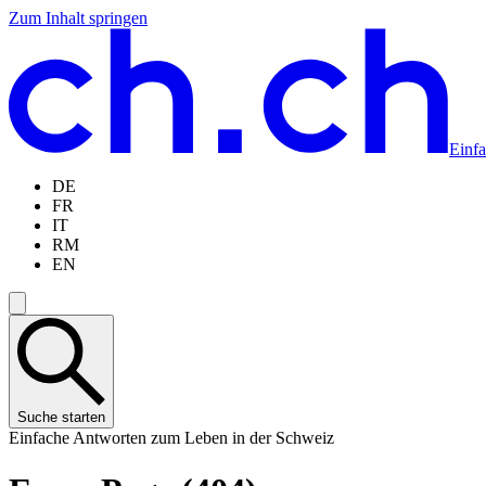
Zum Inhalt springen
Zum
Zur
Zur
Zur
Hauptinhalt
Navigation
Sprachauswahl
Sprachauswahl
springen
springen
springen
springen
Einf
DE
FR
IT
RM
EN
Suche starten
Einfache Antworten zum Leben in der Schweiz