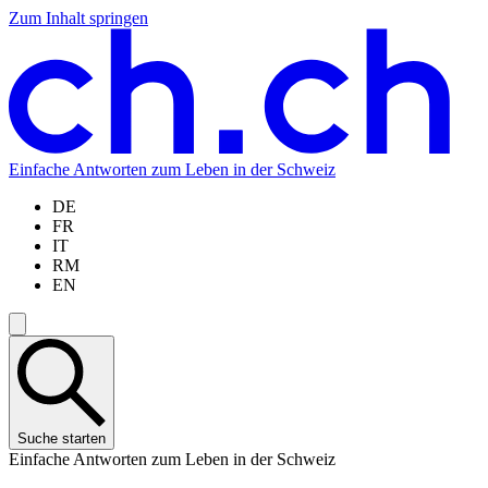
Zum Inhalt springen
Zum
Zur
Zur
Zur
Hauptinhalt
Navigation
Sprachauswahl
Sprachauswahl
springen
springen
springen
springen
Einfache Antworten zum Leben in der Schweiz
DE
FR
IT
RM
EN
Suche starten
Einfache Antworten zum Leben in der Schweiz