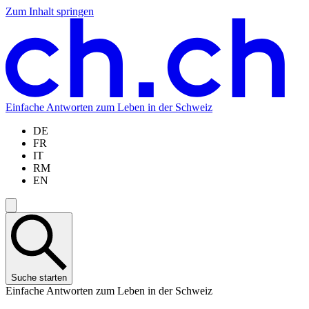
Zum Inhalt springen
Zum
Zur
Zur
Zur
Hauptinhalt
Navigation
Sprachauswahl
Sprachauswahl
springen
springen
springen
springen
Einfache Antworten zum Leben in der Schweiz
DE
FR
IT
RM
EN
Suche starten
Einfache Antworten zum Leben in der Schweiz