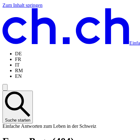
Zum Inhalt springen
Zum
Zur
Zur
Zur
Hauptinhalt
Navigation
Sprachauswahl
Sprachauswahl
springen
springen
springen
springen
Einf
DE
FR
IT
RM
EN
Suche starten
Einfache Antworten zum Leben in der Schweiz