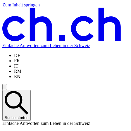
Zum Inhalt springen
Zum
Zur
Zur
Zur
Hauptinhalt
Navigation
Sprachauswahl
Sprachauswahl
springen
springen
springen
springen
Einfache Antworten zum Leben in der Schweiz
DE
FR
IT
RM
EN
Suche starten
Einfache Antworten zum Leben in der Schweiz