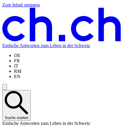
Zum Inhalt springen
Zum
Zur
Zur
Zur
Hauptinhalt
Navigation
Sprachauswahl
Sprachauswahl
springen
springen
springen
springen
Einfache Antworten zum Leben in der Schweiz
DE
FR
IT
RM
EN
Suche starten
Einfache Antworten zum Leben in der Schweiz