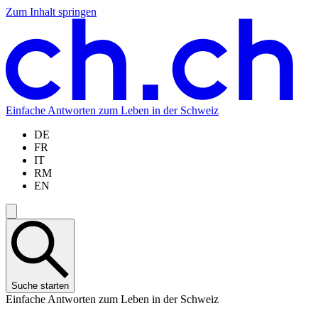
Zum Inhalt springen
Zum
Zur
Zur
Zur
Hauptinhalt
Navigation
Sprachauswahl
Sprachauswahl
springen
springen
springen
springen
Einfache Antworten zum Leben in der Schweiz
DE
FR
IT
RM
EN
Suche starten
Einfache Antworten zum Leben in der Schweiz