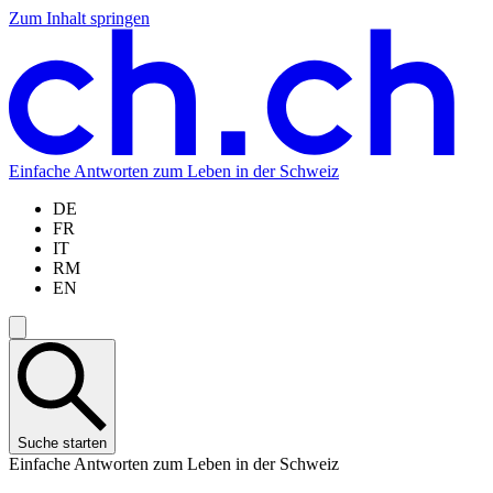
Zum Inhalt springen
Zum
Zur
Zur
Zur
Hauptinhalt
Navigation
Sprachauswahl
Sprachauswahl
springen
springen
springen
springen
Einfache Antworten zum Leben in der Schweiz
DE
FR
IT
RM
EN
Suche starten
Einfache Antworten zum Leben in der Schweiz