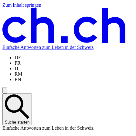
Zum Inhalt springen
Zum
Zur
Zur
Zur
Hauptinhalt
Navigation
Sprachauswahl
Sprachauswahl
springen
springen
springen
springen
Einfache Antworten zum Leben in der Schweiz
DE
FR
IT
RM
EN
Suche starten
Einfache Antworten zum Leben in der Schweiz