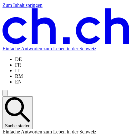
Zum Inhalt springen
Zum
Zur
Zur
Zur
Hauptinhalt
Navigation
Sprachauswahl
Sprachauswahl
springen
springen
springen
springen
Einfache Antworten zum Leben in der Schweiz
DE
FR
IT
RM
EN
Suche starten
Einfache Antworten zum Leben in der Schweiz