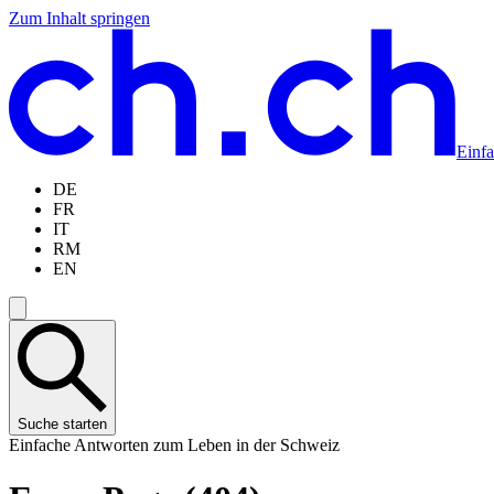
Zum Inhalt springen
Zum
Zur
Zur
Zur
Hauptinhalt
Navigation
Sprachauswahl
Sprachauswahl
springen
springen
springen
springen
Einf
DE
FR
IT
RM
EN
Suche starten
Einfache Antworten zum Leben in der Schweiz