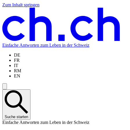
Zum Inhalt springen
Zum
Zur
Zur
Zur
Hauptinhalt
Navigation
Sprachauswahl
Sprachauswahl
springen
springen
springen
springen
Einfache Antworten zum Leben in der Schweiz
DE
FR
IT
RM
EN
Suche starten
Einfache Antworten zum Leben in der Schweiz