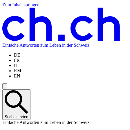
Zum Inhalt springen
Zum
Zur
Zur
Zur
Hauptinhalt
Navigation
Sprachauswahl
Sprachauswahl
springen
springen
springen
springen
Einfache Antworten zum Leben in der Schweiz
DE
FR
IT
RM
EN
Suche starten
Einfache Antworten zum Leben in der Schweiz