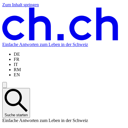
Zum Inhalt springen
Zum
Zur
Zur
Zur
Hauptinhalt
Navigation
Sprachauswahl
Sprachauswahl
springen
springen
springen
springen
Einfache Antworten zum Leben in der Schweiz
DE
FR
IT
RM
EN
Suche starten
Einfache Antworten zum Leben in der Schweiz