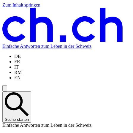
Zum Inhalt springen
Zum
Zur
Zur
Zur
Hauptinhalt
Navigation
Sprachauswahl
Sprachauswahl
springen
springen
springen
springen
Einfache Antworten zum Leben in der Schweiz
DE
FR
IT
RM
EN
Suche starten
Einfache Antworten zum Leben in der Schweiz