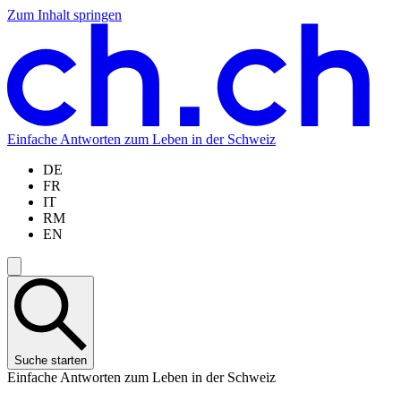
Zum Inhalt springen
Zum
Zur
Zur
Zur
Hauptinhalt
Navigation
Sprachauswahl
Sprachauswahl
springen
springen
springen
springen
Einfache Antworten zum Leben in der Schweiz
DE
FR
IT
RM
EN
Suche starten
Einfache Antworten zum Leben in der Schweiz