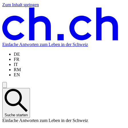
Zum Inhalt springen
Zum
Zur
Zur
Zur
Hauptinhalt
Navigation
Sprachauswahl
Sprachauswahl
springen
springen
springen
springen
Einfache Antworten zum Leben in der Schweiz
DE
FR
IT
RM
EN
Suche starten
Einfache Antworten zum Leben in der Schweiz