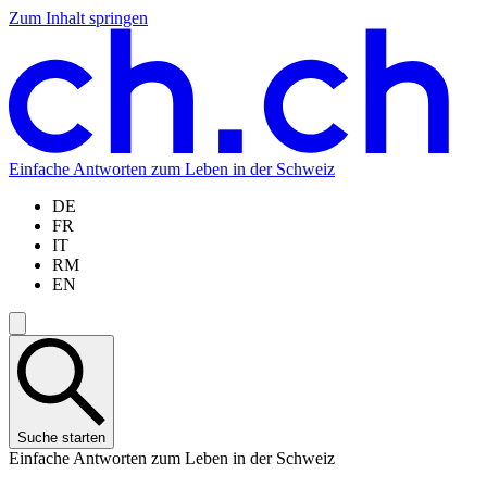
Zum Inhalt springen
Zum
Zur
Zur
Zur
Hauptinhalt
Navigation
Sprachauswahl
Sprachauswahl
springen
springen
springen
springen
Einfache Antworten zum Leben in der Schweiz
DE
FR
IT
RM
EN
Suche starten
Einfache Antworten zum Leben in der Schweiz