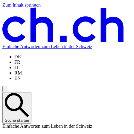
Zum Inhalt springen
Zum
Zur
Zur
Zur
Hauptinhalt
Navigation
Sprachauswahl
Sprachauswahl
springen
springen
springen
springen
Einfache Antworten zum Leben in der Schweiz
DE
FR
IT
RM
EN
Suche starten
Einfache Antworten zum Leben in der Schweiz