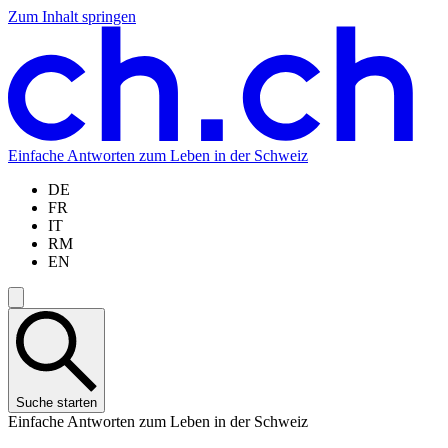
Zum Inhalt springen
Zum
Zur
Zur
Zur
Hauptinhalt
Navigation
Sprachauswahl
Sprachauswahl
springen
springen
springen
springen
Einfache Antworten zum Leben in der Schweiz
DE
FR
IT
RM
EN
Suche starten
Einfache Antworten zum Leben in der Schweiz