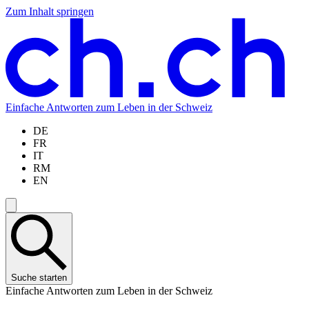
Zum Inhalt springen
Zum
Zur
Zur
Zur
Hauptinhalt
Navigation
Sprachauswahl
Sprachauswahl
springen
springen
springen
springen
Einfache Antworten zum Leben in der Schweiz
DE
FR
IT
RM
EN
Suche starten
Einfache Antworten zum Leben in der Schweiz