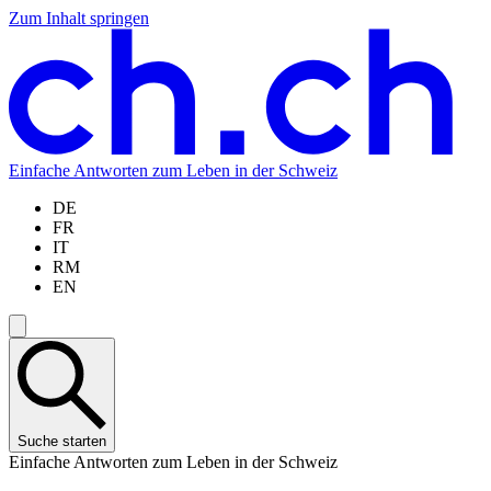
Zum Inhalt springen
Zum
Zur
Zur
Zur
Hauptinhalt
Navigation
Sprachauswahl
Sprachauswahl
springen
springen
springen
springen
Einfache Antworten zum Leben in der Schweiz
DE
FR
IT
RM
EN
Suche starten
Einfache Antworten zum Leben in der Schweiz