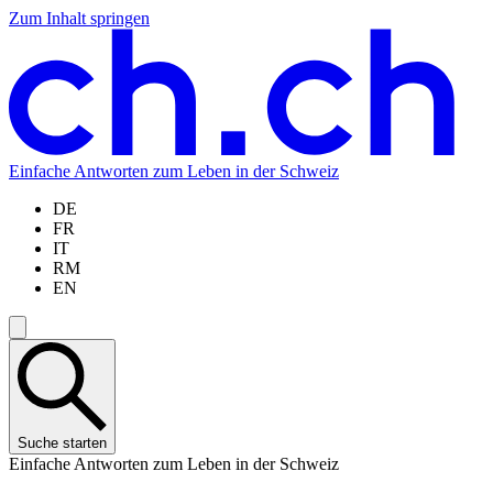
Zum Inhalt springen
Zum
Zur
Zur
Zur
Hauptinhalt
Navigation
Sprachauswahl
Sprachauswahl
springen
springen
springen
springen
Einfache Antworten zum Leben in der Schweiz
DE
FR
IT
RM
EN
Suche starten
Einfache Antworten zum Leben in der Schweiz