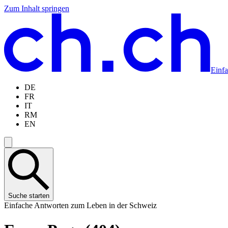
Zum Inhalt springen
Zum
Zur
Zur
Zur
Hauptinhalt
Navigation
Sprachauswahl
Sprachauswahl
springen
springen
springen
springen
Einf
DE
FR
IT
RM
EN
Suche starten
Einfache Antworten zum Leben in der Schweiz