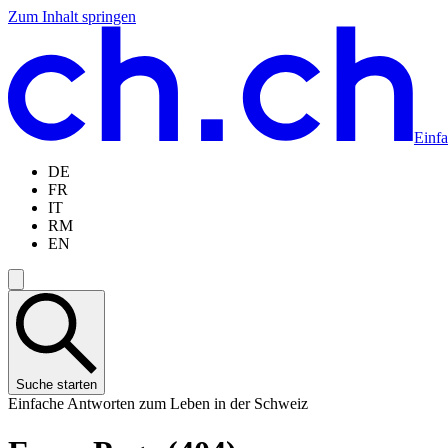
Zum Inhalt springen
Zum
Zur
Zur
Zur
Hauptinhalt
Navigation
Sprachauswahl
Sprachauswahl
springen
springen
springen
springen
Einf
DE
FR
IT
RM
EN
Suche starten
Einfache Antworten zum Leben in der Schweiz