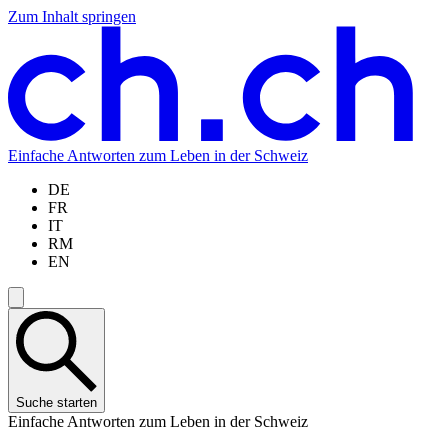
Zum Inhalt springen
Zum
Zur
Zur
Zur
Hauptinhalt
Navigation
Sprachauswahl
Sprachauswahl
springen
springen
springen
springen
Einfache Antworten zum Leben in der Schweiz
DE
FR
IT
RM
EN
Suche starten
Einfache Antworten zum Leben in der Schweiz