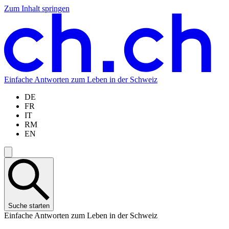
Zum Inhalt springen
Zum
Zur
Zur
Zur
Hauptinhalt
Navigation
Sprachauswahl
Sprachauswahl
springen
springen
springen
springen
Einfache Antworten zum Leben in der Schweiz
DE
FR
IT
RM
EN
Suche starten
Einfache Antworten zum Leben in der Schweiz