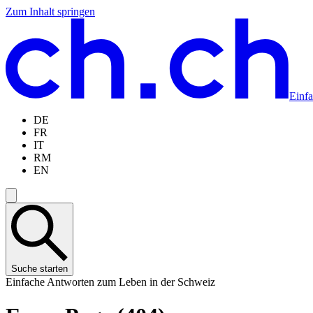
Zum Inhalt springen
Zum
Zur
Zur
Zur
Hauptinhalt
Navigation
Sprachauswahl
Sprachauswahl
springen
springen
springen
springen
Einf
DE
FR
IT
RM
EN
Suche starten
Einfache Antworten zum Leben in der Schweiz