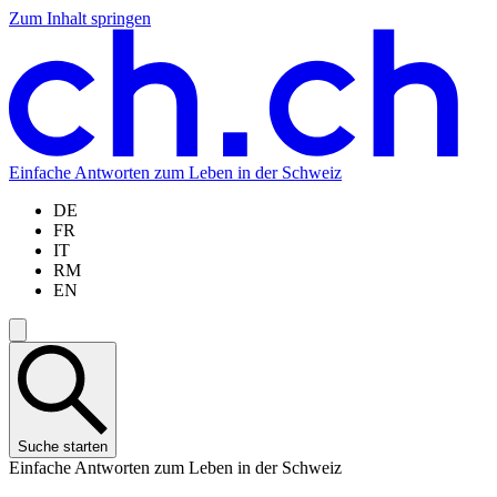
Zum Inhalt springen
Zum
Zur
Zur
Zur
Hauptinhalt
Navigation
Sprachauswahl
Sprachauswahl
springen
springen
springen
springen
Einfache Antworten zum Leben in der Schweiz
DE
FR
IT
RM
EN
Suche starten
Einfache Antworten zum Leben in der Schweiz