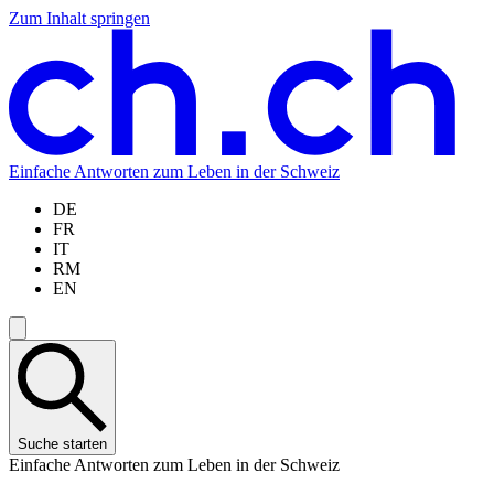
Zum Inhalt springen
Zum
Zur
Zur
Zur
Hauptinhalt
Navigation
Sprachauswahl
Sprachauswahl
springen
springen
springen
springen
Einfache Antworten zum Leben in der Schweiz
DE
FR
IT
RM
EN
Suche starten
Einfache Antworten zum Leben in der Schweiz