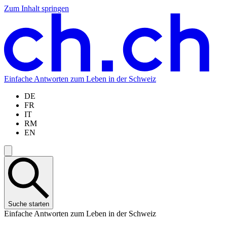
Zum Inhalt springen
Zum
Zur
Zur
Zur
Hauptinhalt
Navigation
Sprachauswahl
Sprachauswahl
springen
springen
springen
springen
Einfache Antworten zum Leben in der Schweiz
DE
FR
IT
RM
EN
Suche starten
Einfache Antworten zum Leben in der Schweiz