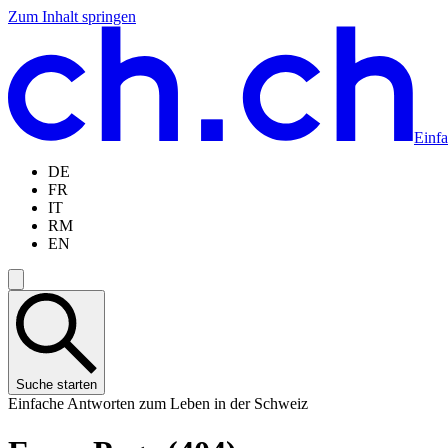
Zum Inhalt springen
Zum
Zur
Zur
Zur
Hauptinhalt
Navigation
Sprachauswahl
Sprachauswahl
springen
springen
springen
springen
Einf
DE
FR
IT
RM
EN
Suche starten
Einfache Antworten zum Leben in der Schweiz