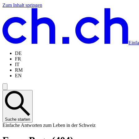
Zum Inhalt springen
Zum
Zur
Zur
Zur
Hauptinhalt
Navigation
Sprachauswahl
Sprachauswahl
springen
springen
springen
springen
Einf
DE
FR
IT
RM
EN
Suche starten
Einfache Antworten zum Leben in der Schweiz