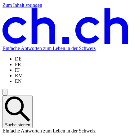
Zum Inhalt springen
Zum
Zur
Zur
Zur
Hauptinhalt
Navigation
Sprachauswahl
Sprachauswahl
springen
springen
springen
springen
Einfache Antworten zum Leben in der Schweiz
DE
FR
IT
RM
EN
Suche starten
Einfache Antworten zum Leben in der Schweiz