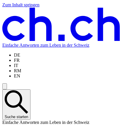
Zum Inhalt springen
Zum
Zur
Zur
Zur
Hauptinhalt
Navigation
Sprachauswahl
Sprachauswahl
springen
springen
springen
springen
Einfache Antworten zum Leben in der Schweiz
DE
FR
IT
RM
EN
Suche starten
Einfache Antworten zum Leben in der Schweiz