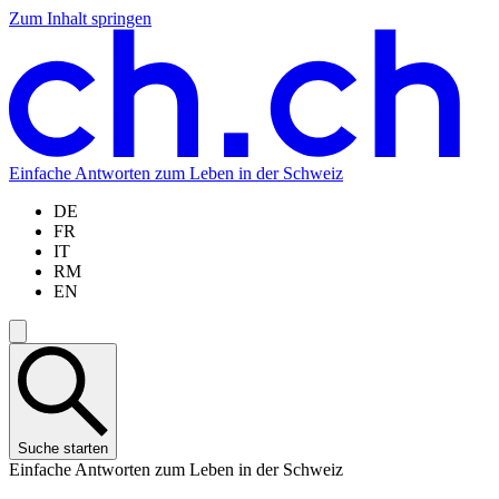
Zum Inhalt springen
Zum
Zur
Zur
Zur
Hauptinhalt
Navigation
Sprachauswahl
Sprachauswahl
springen
springen
springen
springen
Einfache Antworten zum Leben in der Schweiz
DE
FR
IT
RM
EN
Suche starten
Einfache Antworten zum Leben in der Schweiz