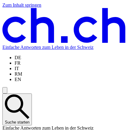
Zum Inhalt springen
Zum
Zur
Zur
Zur
Hauptinhalt
Navigation
Sprachauswahl
Sprachauswahl
springen
springen
springen
springen
Einfache Antworten zum Leben in der Schweiz
DE
FR
IT
RM
EN
Suche starten
Einfache Antworten zum Leben in der Schweiz