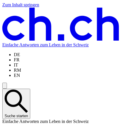
Zum Inhalt springen
Zum
Zur
Zur
Zur
Hauptinhalt
Navigation
Sprachauswahl
Sprachauswahl
springen
springen
springen
springen
Einfache Antworten zum Leben in der Schweiz
DE
FR
IT
RM
EN
Suche starten
Einfache Antworten zum Leben in der Schweiz