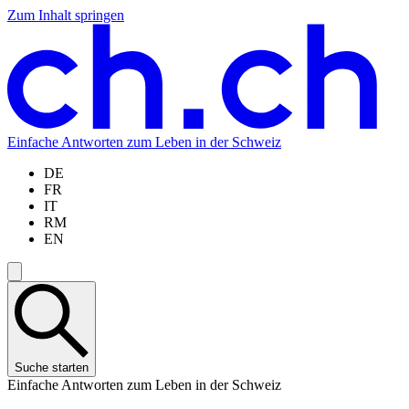
Zum Inhalt springen
Zum
Zur
Zur
Zur
Hauptinhalt
Navigation
Sprachauswahl
Sprachauswahl
springen
springen
springen
springen
Einfache Antworten zum Leben in der Schweiz
DE
FR
IT
RM
EN
Suche starten
Einfache Antworten zum Leben in der Schweiz