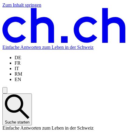
Zum Inhalt springen
Zum
Zur
Zur
Zur
Hauptinhalt
Navigation
Sprachauswahl
Sprachauswahl
springen
springen
springen
springen
Einfache Antworten zum Leben in der Schweiz
DE
FR
IT
RM
EN
Suche starten
Einfache Antworten zum Leben in der Schweiz