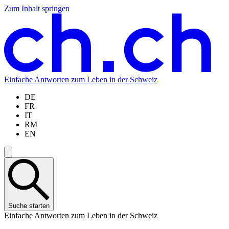
Zum Inhalt springen
Zum
Zur
Zur
Zur
Hauptinhalt
Navigation
Sprachauswahl
Sprachauswahl
springen
springen
springen
springen
Einfache Antworten zum Leben in der Schweiz
DE
FR
IT
RM
EN
Suche starten
Einfache Antworten zum Leben in der Schweiz