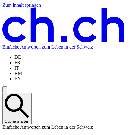
Zum Inhalt springen
Zum
Zur
Zur
Zur
Hauptinhalt
Navigation
Sprachauswahl
Sprachauswahl
springen
springen
springen
springen
Einfache Antworten zum Leben in der Schweiz
DE
FR
IT
RM
EN
Suche starten
Einfache Antworten zum Leben in der Schweiz