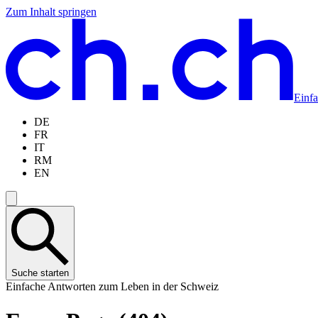
Zum Inhalt springen
Zum
Zur
Zur
Zur
Hauptinhalt
Navigation
Sprachauswahl
Sprachauswahl
springen
springen
springen
springen
Einf
DE
FR
IT
RM
EN
Suche starten
Einfache Antworten zum Leben in der Schweiz