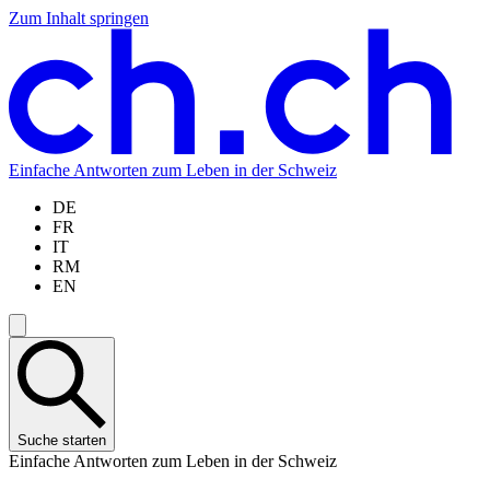
Zum Inhalt springen
Zum
Zur
Zur
Zur
Hauptinhalt
Navigation
Sprachauswahl
Sprachauswahl
springen
springen
springen
springen
Einfache Antworten zum Leben in der Schweiz
DE
FR
IT
RM
EN
Suche starten
Einfache Antworten zum Leben in der Schweiz