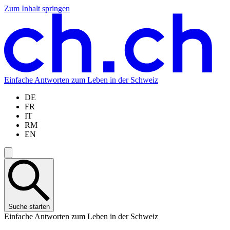
Zum Inhalt springen
Zum
Zur
Zur
Zur
Hauptinhalt
Navigation
Sprachauswahl
Sprachauswahl
springen
springen
springen
springen
Einfache Antworten zum Leben in der Schweiz
DE
FR
IT
RM
EN
Suche starten
Einfache Antworten zum Leben in der Schweiz