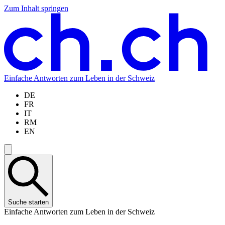
Zum Inhalt springen
Zum
Zur
Zur
Zur
Hauptinhalt
Navigation
Sprachauswahl
Sprachauswahl
springen
springen
springen
springen
Einfache Antworten zum Leben in der Schweiz
DE
FR
IT
RM
EN
Suche starten
Einfache Antworten zum Leben in der Schweiz