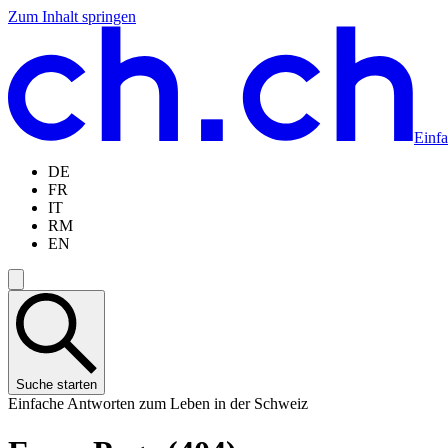
Zum Inhalt springen
Zum
Zur
Zur
Zur
Hauptinhalt
Navigation
Sprachauswahl
Sprachauswahl
springen
springen
springen
springen
Einf
DE
FR
IT
RM
EN
Suche starten
Einfache Antworten zum Leben in der Schweiz